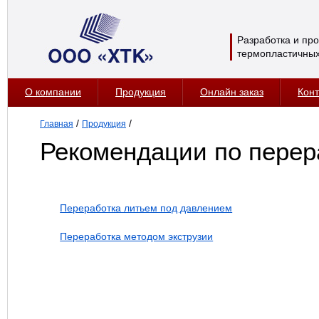
Разработка и пр
термопластичных
О компании
Продукция
Онлайн заказ
Конт
/
/
Главная
Продукция
Рекомендации по перер
Переработка литьем под давлением
Переработка методом экструзии